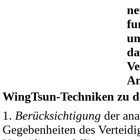
ne
fu
un
da
Ve
An
WingTsun-Techniken zu 
1.
Berücksichtigung
der ana
Gegebenheiten des Verteidi