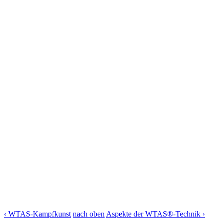
‹ WTAS-Kampfkunst
nach oben
Aspekte der WTAS®-Technik ›